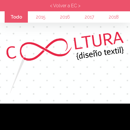
< Volver a EC >
Todo
2015
2016
2017
2018