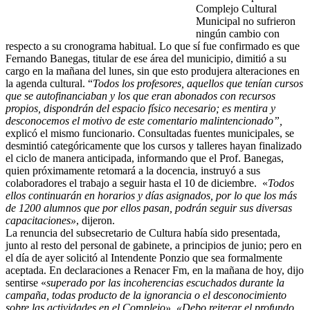
Complejo Cultural
Municipal no sufrieron
ningún cambio con
respecto a su cronograma habitual. Lo que sí fue confirmado es que
Fernando Banegas, titular de ese área del municipio, dimitió a su
cargo en la mañana del lunes, sin que esto produjera alteraciones en
la agenda cultural. “
Todos los profesores, aquellos que tenían cursos
que se autofinanciaban y los que eran abonados con recursos
propios, dispondrán del espacio físico necesario; es mentira y
desconocemos el motivo de este comentario malintencionado”,
explicó el mismo funcionario. Consultadas fuentes municipales, se
desmintió categóricamente que los cursos y talleres hayan finalizado
el ciclo de manera anticipada, informando que el Prof. Banegas,
quien próximamente retomará a la docencia, instruyó a sus
colaboradores el trabajo a seguir hasta el 10 de diciembre. «
Todos
ellos continuarán en horarios y días asignados, por lo que los más
de 1200 alumnos que por ellos pasan, podrán seguir sus diversas
capacitaciones»
, dijeron.
La renuncia del subsecretario de Cultura había sido presentada,
junto al resto del personal de gabinete, a principios de junio; pero en
el día de ayer solicitó al Intendente Ponzio que sea formalmente
aceptada. En declaraciones a Renacer Fm, en la mañana de hoy, dijo
sentirse «
superado por las incoherencias escuchados durante la
campaña, todas producto de la ignorancia o el desconocimiento
sobre las actividades en el Complejo». «Debo reiterar el profundo