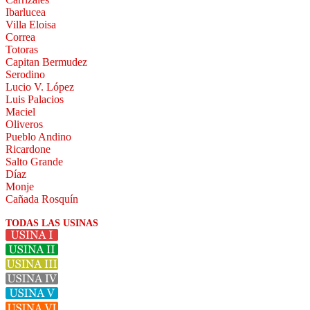
Ibarlucea
Villa Eloisa
Correa
Totoras
Capitan Bermudez
Serodino
Lucio V. López
Luis Palacios
Maciel
Oliveros
Pueblo Andino
Ricardone
Salto Grande
Díaz
Monje
Cañada Rosquín
TODAS LAS USINAS