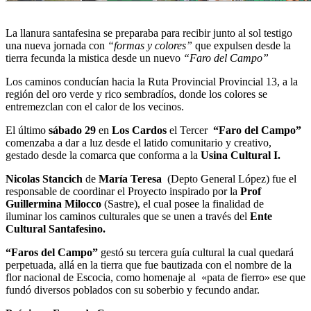
La llanura santafesina se preparaba para recibir junto al sol testigo
una nueva jornada con
“formas y colores”
que expulsen desde la
tierra fecunda la mistica desde un nuevo
“Faro del Campo”
Los caminos conducían hacia la Ruta Provincial Provincial 13, a la
región del oro verde y rico sembradíos, donde los colores se
entremezclan con el calor de los vecinos.
El último
sábado 29
en
Los Cardos
el Tercer
“Faro del Campo”
comenzaba a dar a luz desde el latido comunitario y creativo,
gestado desde la comarca que conforma a la
Usina Cultural I.
Nicolas Stancich
de
María Teresa
(Depto General López) fue el
responsable de coordinar el Proyecto inspirado por la
Prof
Guillermina Milocco
(Sastre), el cual posee la finalidad de
iluminar los caminos culturales que se unen a través del
Ente
Cultural Santafesino.
“Faros del Campo”
gestó su tercera guía cultural la cual quedará
perpetuada, allá en la tierra que fue bautizada con el nombre de la
flor nacional de Escocia, como homenaje al «pata de fierro» ese que
fundó diversos poblados con su soberbio y fecundo andar.