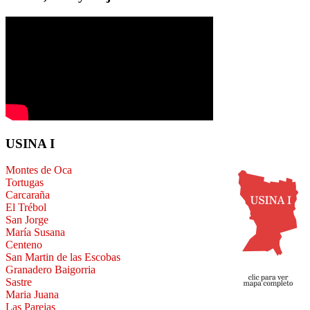
USINA I
Montes de Oca
Tortugas
Carcaraña
El Trébol
San Jorge
María Susana
Centeno
San Martin de las Escobas
Granadero Baigorria
Sastre
Maria Juana
Las Parejas