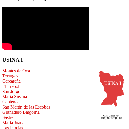
USINA I
Montes de Oca
Tortugas
Carcaraña
El Trébol
San Jorge
María Susana
Centeno
San Martin de las Escobas
Granadero Baigorria
Sastre
Maria Juana
Las Parejas