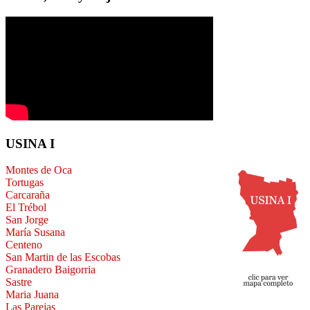
USINA I
Montes de Oca
Tortugas
Carcaraña
El Trébol
San Jorge
María Susana
Centeno
San Martin de las Escobas
Granadero Baigorria
Sastre
Maria Juana
Las Parejas