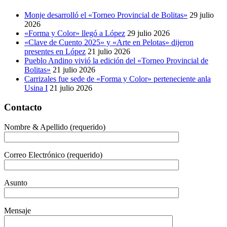
Monje desarrolló el «Torneo Provincial de Bolitas»
29 julio
2026
«Forma y Color» llegó a López
29 julio 2026
«Clave de Cuento 2025» y «Arte en Pelotas» dijeron
presentes en López
21 julio 2026
Pueblo Andino vivió la edición del «Torneo Provincial de
Bolitas»
21 julio 2026
Carrizales fue sede de «Forma y Color» perteneciente anla
Usina I
21 julio 2026
Contacto
Nombre & Apellido (requerido)
Correo Electrónico (requerido)
Asunto
Mensaje