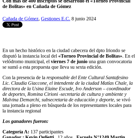
Con más de 400 inscriptos se desarrolló el «Torneo Provincial
de Bolitas» en Cañada de Gómez
Cañada de Gómez
,
Gestiones E.C.
8 junio 2024
En un hecho histórico en la ciudad cabecera del dpto Iriondo se
disputó la instancia local del
«Torneo Provincial de Bolitas»
. En el
velódromo municipal, el
viernes 7 de junio
una gran convocatoria
se sumó a esta propuesta que lleva su sexta edición.
Con la presencia de la
responsable del Ente Cultural Santafesino
Lic. Claudia Giaccone, el intendente de la ciudad Matías Chale, la
directora de la Usina Elaine Escude, Ivo Anderson – coordinador
de deportes, Romina Cirioni -secretaria de cultura y ambiente y
Malvina Demarchi, subsecretaria de educación y deporte
, se vivó
una jornada a pleno en búsqueda de los representantes locales para
la instancia regional
Los ganadores fueron:
Categoría A:
137 participantes
Ganador : Kevin Oglietti
, 12 años ,
Escuela N°1249 Martin