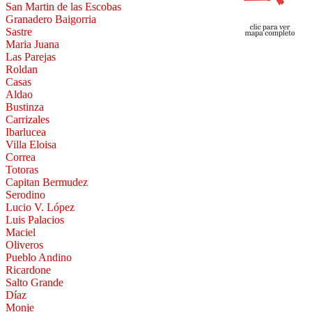
San Martin de las Escobas
Granadero Baigorria
Sastre
Maria Juana
Las Parejas
Roldan
Casas
Aldao
Bustinza
Carrizales
Ibarlucea
Villa Eloisa
Correa
Totoras
Capitan Bermudez
Serodino
Lucio V. López
Luis Palacios
Maciel
Oliveros
Pueblo Andino
Ricardone
Salto Grande
Díaz
Monje