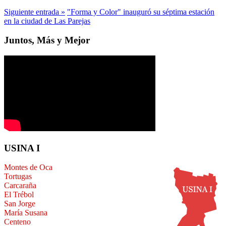
Siguiente entrada »
"Forma y Color" inauguró su séptima estación
en la ciudad de Las Parejas
Juntos, Más y Mejor
USINA I
Montes de Oca
Tortugas
Carcaraña
El Trébol
San Jorge
María Susana
Centeno