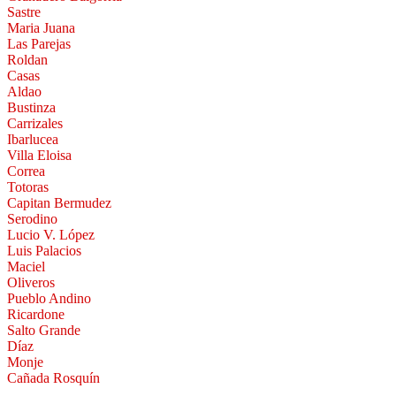
Sastre
Maria Juana
Las Parejas
Roldan
Casas
Aldao
Bustinza
Carrizales
Ibarlucea
Villa Eloisa
Correa
Totoras
Capitan Bermudez
Serodino
Lucio V. López
Luis Palacios
Maciel
Oliveros
Pueblo Andino
Ricardone
Salto Grande
Díaz
Monje
Cañada Rosquín