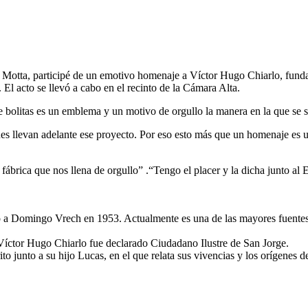
n Motta, participé de un emotivo homenaje a Víctor Hugo Chiarlo, fundad
. El acto se llevó a cabo en el recinto de la Cámara Alta.
 bolitas es un emblema y un motivo de orgullo la manera en la que se sos
nes llevan adelante ese proyecto. Por eso esto más que un homenaje es u
a fábrica que nos llena de orgullo” .“Tengo el placer y la dicha junto a
nto a Domingo Vrech en 1953. Actualmente es una de las mayores fuentes
Víctor Hugo Chiarlo fue declarado Ciudadano Ilustre de San Jorge.
to junto a su hijo Lucas, en el que relata sus vivencias y los orígenes 