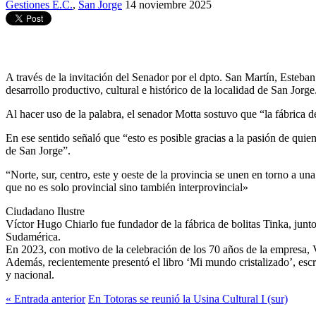
Gestiones E.C.
,
San Jorge
14 noviembre 2025
A través de la invitación del Senador por el dpto. San Martín, Esteba
desarrollo productivo, cultural e histórico de la localidad de San Jorge
Al hacer uso de la palabra, el senador Motta sostuvo que “la fábrica de
En ese sentido señaló que “esto es posible gracias a la pasión de quie
de San Jorge”.
“Norte, sur, centro, este y oeste de la provincia se unen en torno a un
que no es solo provincial sino también interprovincial»
Ciudadano Ilustre
Víctor Hugo Chiarlo fue fundador de la fábrica de bolitas Tinka, ju
Sudamérica.
En 2023, con motivo de la celebración de los 70 años de la empresa, 
Además, recientemente presentó el libro ‘Mi mundo cristalizado’, escri
y nacional.
« Entrada anterior
En Totoras se reunió la Usina Cultural I (sur)