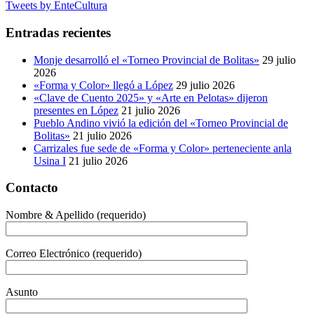
Tweets by EnteCultura
Entradas recientes
Monje desarrolló el «Torneo Provincial de Bolitas»
29 julio
2026
«Forma y Color» llegó a López
29 julio 2026
«Clave de Cuento 2025» y «Arte en Pelotas» dijeron
presentes en López
21 julio 2026
Pueblo Andino vivió la edición del «Torneo Provincial de
Bolitas»
21 julio 2026
Carrizales fue sede de «Forma y Color» perteneciente anla
Usina I
21 julio 2026
Contacto
Nombre & Apellido (requerido)
Correo Electrónico (requerido)
Asunto