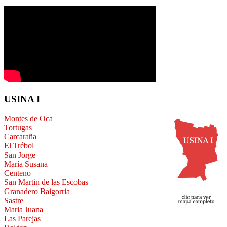
USINA I
Montes de Oca
Tortugas
Carcaraña
El Trébol
San Jorge
María Susana
Centeno
San Martin de las Escobas
Granadero Baigorria
Sastre
Maria Juana
Las Parejas