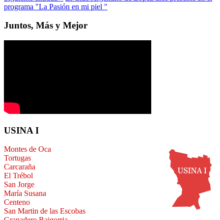
programa "La Pasión en mi piel "
Juntos, Más y Mejor
USINA I
Montes de Oca
Tortugas
Carcaraña
El Trébol
San Jorge
María Susana
Centeno
San Martin de las Escobas
Granadero Baigorria