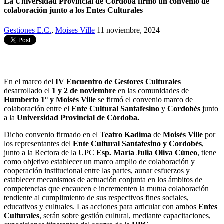
La Universidad Provincial de Córdoba firmó un convenio de
colaboración junto a los Entes Culturales
Gestiones E.C.
,
Moises Ville
11 noviembre, 2024
En el marco del
IV Encuentro de Gestores Culturales
desarrollado el
1 y 2 de noviembre
en las comunidades de
Humberto 1° y Moisés Ville
se firmó el convenio marco de
colaboración entre el
Ente Cultural Santafesino
y
Cordobés
junto
a la
Universidad Provincial de Córdoba.
Dicho convenio firmado en el
Teatro Kadima
de
Moisés Ville
por
los representantes del
Ente Cultural Santafesino y Cordobés
,
junto a la Rectora de la UPC
Esp. María Julia Oliva Cúneo
, tiene
como objetivo establecer un marco amplio de colaboración y
cooperación institucional entre las partes, aunar esfuerzos y
establecer mecanismos de actuación conjunta en los ámbitos de
competencias que encaucen e incrementen la mutua colaboración
tendiente al cumplimiento de sus respectivos fines sociales,
educativos y cultuales. Las acciones para articular con ambos
Entes
Culturales
, serán sobre gestión cultural, mediante capacitaciones,