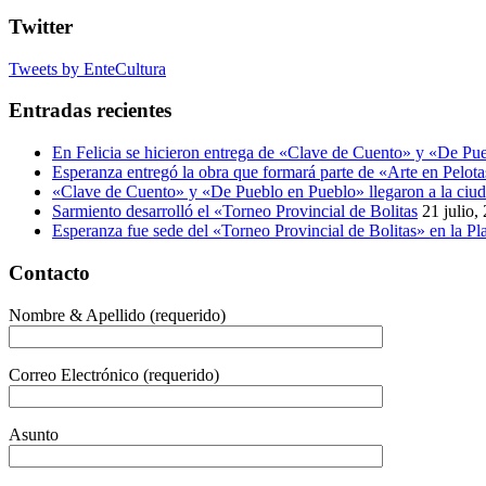
Twitter
Tweets by EnteCultura
Entradas recientes
En Felicia se hicieron entrega de «Clave de Cuento» y «De Pu
Esperanza entregó la obra que formará parte de «Arte en Pelot
«Clave de Cuento» y «De Pueblo en Pueblo» llegaron a la ciu
Sarmiento desarrolló el «Torneo Provincial de Bolitas
21 julio,
Esperanza fue sede del «Torneo Provincial de Bolitas» en la 
Contacto
Nombre & Apellido (requerido)
Correo Electrónico (requerido)
Asunto