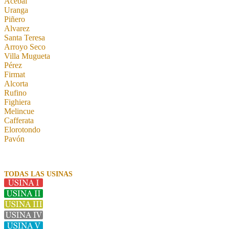
Acebal
Uranga
Piñero
Alvarez
Santa Teresa
Arroyo Seco
Villa Mugueta
Pérez
Firmat
Alcorta
Rufino
Fighiera
Melincue
Cafferata
Elorotondo
Pavón
TODAS LAS USINAS