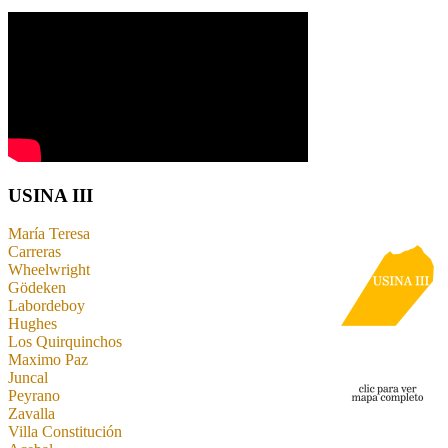
USINA III
María Teresa
Carreras
Wheelwright
Gödeken
Labordeboy
Hughes
Los Quirquinchos
Maximo Paz
Juncal
Peyrano
Zavalla
Villa Constitución