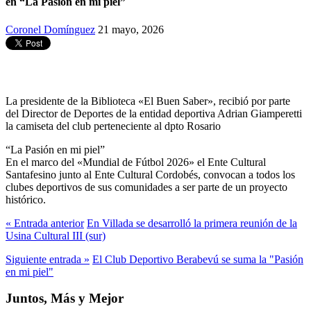
en “La Pasión en mi piel”
Coronel Domínguez
21 mayo, 2026
La presidente de la Biblioteca «El Buen Saber», recibió por parte
del Director de Deportes de la entidad deportiva Adrian Giamperetti
la camiseta del club perteneciente al dpto Rosario
“La Pasión en mi piel”
En el marco del «Mundial de Fútbol 2026» el Ente Cultural
Santafesino junto al Ente Cultural Cordobés, convocan a todos los
clubes deportivos de sus comunidades a ser parte de un proyecto
histórico.
« Entrada anterior
En Villada se desarrolló la primera reunión de la
Usina Cultural III (sur)
Siguiente entrada »
El Club Deportivo Berabevú se suma la "Pasión
en mi piel"
Juntos, Más y Mejor