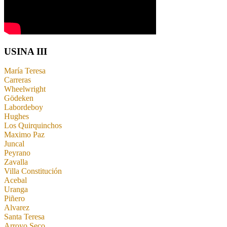
USINA III
María Teresa
Carreras
Wheelwright
Gödeken
Labordeboy
Hughes
Los Quirquinchos
Maximo Paz
Juncal
Peyrano
Zavalla
Villa Constitución
Acebal
Uranga
Piñero
Alvarez
Santa Teresa
Arroyo Seco