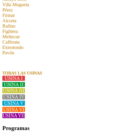
Villa Mugueta
Pérez
Firmat
Alcorta
Rufino
Fighiera
Melincue
Cafferata
Elorotondo
Pavón
TODAS LAS USINAS
Programas