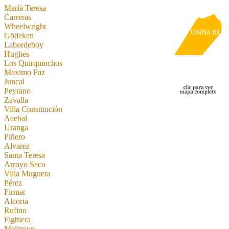
María Teresa
Carreras
Wheelwright
Gödeken
Labordeboy
Hughes
Los Quirquinchos
Maximo Paz
Juncal
Peyrano
Zavalla
Villa Constitución
Acebal
Uranga
Piñero
Alvarez
Santa Teresa
Arroyo Seco
Villa Mugueta
Pérez
Firmat
Alcorta
Rufino
Fighiera
Melincue