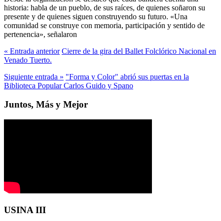
historia: habla de un pueblo, de sus raíces, de quienes soñaron su
presente y de quienes siguen construyendo su futuro. «Una
comunidad se construye con memoria, participación y sentido de
pertenencia», señalaron
« Entrada anterior
Cierre de la gira del Ballet Folclórico Nacional en
Venado Tuerto.
Siguiente entrada »
"Forma y Color" abrió sus puertas en la
Biblioteca Popular Carlos Guido y Spano
Juntos, Más y Mejor
USINA III