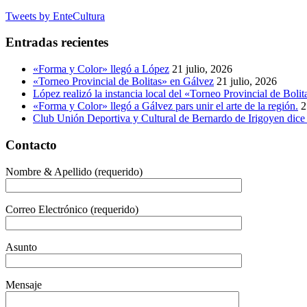
Tweets by EnteCultura
Entradas recientes
«Forma y Color» llegó a López
21 julio, 2026
«Torneo Provincial de Bolitas» en Gálvez
21 julio, 2026
López realizó la instancia local del «Torneo Provincial de Bolit
«Forma y Color» llegó a Gálvez pars unir el arte de la región.
2
Club Unión Deportiva y Cultural de Bernardo de Irigoyen dice 
Contacto
Nombre & Apellido (requerido)
Correo Electrónico (requerido)
Asunto
Mensaje