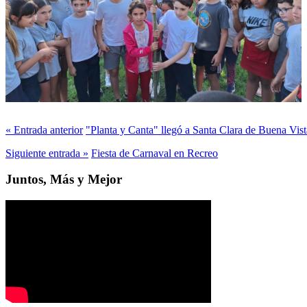
« Entrada anterior
"Planta y Canta" llegó a Santa Clara de Buena Vist
Siguiente entrada »
Fiesta de Carnaval en Recreo
Juntos, Más y Mejor