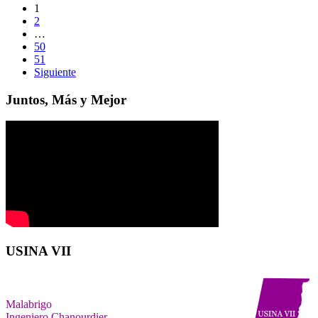
1
2
…
50
51
Siguiente
Juntos, Más y Mejor
USINA VII
Malabrigo
Ingeniero Chanourdier