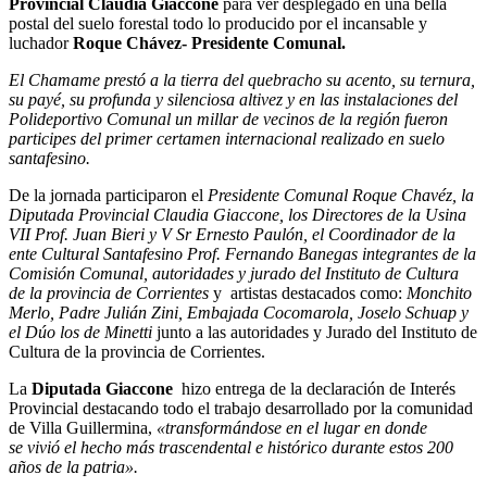
Provincial Claudia Giaccone
para ver desplegado en una bella
postal del suelo forestal todo lo producido por el incansable y
luchador
Roque Chávez- Presidente Comunal.
El Chamame prestó a la tierra del quebracho su acento, su ternura,
su payé, su profunda y silenciosa altivez y en las instalaciones del
Polideportivo Comunal un millar de vecinos de la región fueron
participes del primer certamen internacional realizado en suelo
santafesino.
De la jornada participaron el
Presidente Comunal Roque Chavéz, la
Diputada Provincial Claudia Giaccone, los Directores de la Usina
VII Prof. Juan Bieri y V Sr Ernesto Paulón, el Coordinador de la
ente Cultural Santafesino Prof. Fernando Banegas integrantes de la
Comisión Comunal, autoridades y jurado del Instituto de Cultura
de la provincia de Corrientes
y artistas destacados como:
Monchito
Merlo, Padre Julián Zini, Embajada Cocomarola, Joselo Schuap y
el Dúo los de Minetti
junto a las autoridades y Jurado del Instituto de
Cultura de la provincia de Corrientes.
La
Diputada Giaccone
hizo entrega de la declaración de Interés
Provincial destacando todo el trabajo desarrollado por la comunidad
de Villa Guillermina,
«transformándose en el lugar en donde
se vivió el hecho más trascendental e histórico durante estos 200
años de la patria».