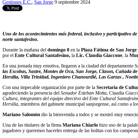
Gestiones E.C.
,
San Jorge
9 septiembre 2024
Uno de los acontecimientos más federal, inclusivo y participativo d
norte santafesino.
Durante la mañana del
domingo 8
en la
Plaza Fátima de San Jorge
por el
Ente Cultural Santafesino,
la
Lic. Claudia Giaccone
, la
Mun
En una jornada muy emotiva, llegaron a la ciudad del departamento San
las Escobas, Sastre, Montes de Oca, San Jorge, Clason, Cañada de
Hersilia, Villa Trinidad, Ingeniero Chanourdié,
Las Garzas , Noetin
Con una impecable organización por parte de la
Secretaria de Cultu
agradeciendo la presencia del
Senador Esteban Motta
, Claudia Giacc
Cultura, integrantes del equipo directivo del Ente Cultural Santafe
Hersilia
, miembros del gabinete municipal sanjorgense, así como a los 
Mariano Salomón
dio la bienvenida a todos y se mostró muy emocion
Una de las titulares de la firma
Mariana Chiarlo
hizo uso de la palab
jugadores y queremos hacerles entrega de las bolitas con los campeon