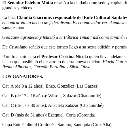
El
Senador Esteban Motta
resaltó a la ciudad como sede y capital d
grandes y chicos.
La
Lic. Claudia Giaccone, responsable del Ente Cultural Santafe
encontrar en un hecho de federalismo. Es conmovedor ver el entusias
santafesino».
Giaccone
agradeció y felicitó a la Fábrica Tinka ; así como también
De Cristofano señaló que este torneo llegó a su sexta edición y permi
Párrafo aparte para el
Profesor Cristina Nicola
quien lleva adelante 
Usina que posibilitó el desarrollo de esta nueva edición:
Flavia Curone
Ileana Albornoz, Germán Bertolini y Silvio Oliva
LOS GANADORES.
Cat. A (de 8 a 12 años): Enzo, González (Las Garzas)
Cat. B (de 13 a 16 años): Wilson, Zalazar (Chanourdié)
Cat. C (de 17 a 30 años): Anacleto Zalazar (Chanourdié)
Cat. D (más de 31 años): Ezequiel, Coria (Coronda)
Copa Ente Cultural Cordobés: Santino, Santiquia (Cruz Alta)