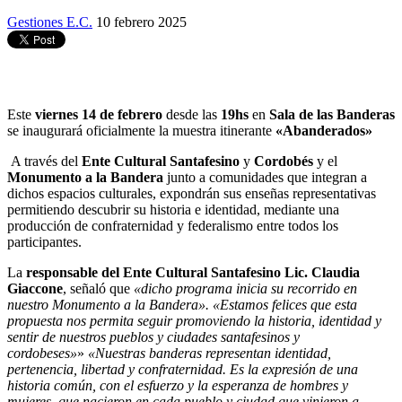
Gestiones E.C.
10 febrero 2025
Este
viernes 14 de febrero
desde las
19hs
en
Sala de las Banderas
se inaugurará oficialmente la muestra itinerante
«Abanderados»
A través del
Ente Cultural Santafesino
y
Cordobés
y el
Monumento a la Bandera
junto a comunidades que integran a
dichos espacios culturales, expondrán sus enseñas representativas
permitiendo descubrir su historia e identidad, mediante una
producción de confraternidad y federalismo entre todos los
participantes.
La
responsable del Ente Cultural Santafesino Lic. Claudia
Giaccone
, señaló que
«dicho programa inicia su recorrido en
nuestro Monumento a la Bandera». «Estamos felices que esta
propuesta nos permita seguir promoviendo la historia, identidad y
sentir de nuestros pueblos y ciudades santafesinos y
cordobeses»
»
«Nuestras banderas representan identidad,
pertenencia, libertad y confraternidad. Es la expresión de una
historia común, con el esfuerzo y la esperanza de hombres y
mujeres, que nacieron en cada pueblo y ciudad que vinieron a