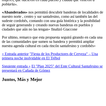
poblarla».
«Abanderados»
nos permitirá descubrir banderas de localidades de
nuestro norte , centro y sur santafesino, como así también las del
sudeste cordobés, contando con una guía histórica y la posibilidad
de seguir generando y creando nuevas banderas en pueblos y
ciudades que aún no las tengan» finalizó Giaccone
Por ultimo, remarco que esta propuesta seguirá girando en cada una
de las comunidades que sumen su bandera y permitirá ampliar
nuestra agenda cultural en cada rincón santafesino y cordobés»
« Entrada anterior
"Fiesta de los Productores de Cerveza" – Una
primera noche inolvidable en El Trébol
Siguiente entrada »
El "Plan 2025" del Ente Cultural Santafesino se
presentará en Cañada de Gómez
Juntos, Más y Mejor