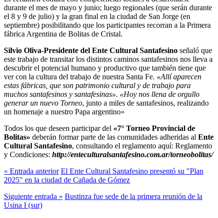
durante el mes de mayo y junio; luego regionales (que serán durante
el 8 y 9 de julio) y la gran final en la ciudad de San Jorge (en
septiembre) posibilitando que los participantes recorran a la Primera
fábrica Argentina de Bolitas de Cristal.
Silvio Oliva-Presidente del Ente Cultural Santafesino
señaló que
este trabajo de transitar los distintos caminos santafesinos nos lleva a
descubrir el potencial humano y productivo que también tiene que
ver con la cultura del trabajo de nuestra Santa Fe.
«Allí aparecen
estas fábricas, que son patrimonio cultural y de trabajo para
muchos santafesinos y santafesinas»
.
«Hoy nos llena de orgullo
generar un nuevo Torneo
, junto a miles de santafesinos, realizando
un homenaje a nuestro Papa argentino»
Todos los que deseen participar del
«7° Torneo Provincial de
Bolitas»
deberán formar parte de las comunidades adheridas al
Ente
Cultural Santafesino
, consultando el reglamento aquí: Reglamento
y Condiciones:
http://enteculturalsantafesino.com.ar/torneobolitas/
« Entrada anterior
El Ente Cultural Santafesino presentó su "Plan
2025" en la ciudad de Cañada de Gómez
Siguiente entrada »
Bustinza fue sede de la primera reunión de la
Usina I (sur)