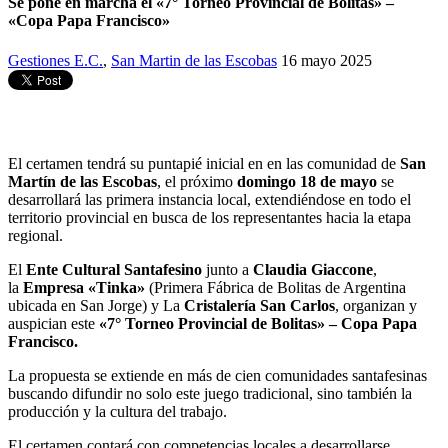
Se pone en marcha el «7° Torneo Provincial de Bolitas» –
«Copa Papa Francisco»
Gestiones E.C.
,
San Martin de las Escobas
16 mayo 2025
El certamen tendrá su puntapié inicial en en las comunidad de
San
Martín de las Escobas
, el próximo
domingo 18 de mayo
se
desarrollará las primera instancia local, extendiéndose en todo el
territorio provincial en busca de los representantes hacia la etapa
regional.
El
Ente Cultural Santafesino
junto a
Claudia Giaccone
,
la
Empresa «Tinka»
(Primera Fábrica de Bolitas de Argentina
ubicada en San Jorge) y La
Cristalería San Carlos
, organizan y
auspician este
«7° Torneo Provincial de Bolitas» – Copa Papa
Francisco.
La propuesta se extiende en más de cien comunidades santafesinas
buscando difundir no solo este juego tradicional, sino también la
producción y la cultura del trabajo.
El certamen contará con competencias locales a desarrollarse