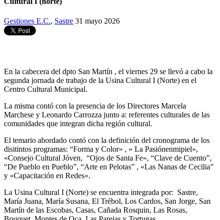
Cultural I (norte)
Gestiones E.C.
,
Sastre
31 mayo 2026
En la cabecera del dpto San Martín , el viernes 29 se llevó a cabo la
segunda jornada de trabajo de la Usina Cultural I (Norte) en el
Centro Cultural Municipal.
La misma contó con la presencia de los Directores Marcela
Marchese y Leonardo Carrozza junto a: referentes culturales de las
comunidades que integran dicha región cultural.
El temario abordado contó con la definición del cronograma de los
disitintos programas: “Forma y Color» , » La Pasiónenmipiel»,
«Consejo Cultural Jóven, “Ojos de Santa Fe», “Clave de Cuento”,
“De Pueblo en Pueblo”, “Arte en Pelotas” , «Las Nanas de Cecilia”
y «Capacitación en Redes».
La Usina Cultural I (Norte) se encuentra integrada por: Sastre,
María Juana, María Susana, El Trébol, Los Cardos, San Jorge, San
Martín de las Escobas, Casas, Cañada Rosquin, Las Rosas,
Bouquet, Montes de Oca, Las Parejas y Tortugas