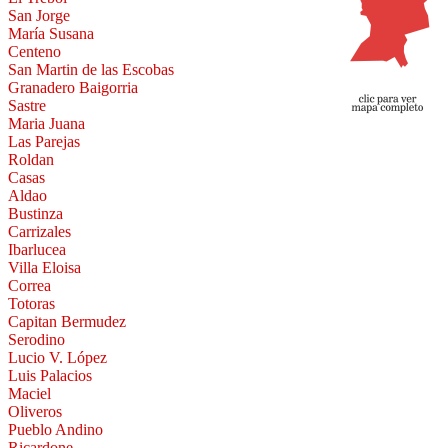
San Jorge
María Susana
Centeno
San Martin de las Escobas
Granadero Baigorria
Sastre
Maria Juana
Las Parejas
Roldan
Casas
Aldao
Bustinza
Carrizales
Ibarlucea
Villa Eloisa
Correa
Totoras
Capitan Bermudez
Serodino
Lucio V. López
Luis Palacios
Maciel
Oliveros
Pueblo Andino
Ricardone