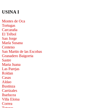
USINA I
Montes de Oca
Tortugas
Carcaraña
El Trébol
San Jorge
María Susana
Centeno
San Martin de las Escobas
Granadero Baigorria
Sastre
Maria Juana
Las Parejas
Roldan
Casas
Aldao
Bustinza
Carrizales
Ibarlucea
Villa Eloisa
Correa
Totoras