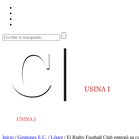
Inicio
/
Gestiones E.C.
/
López
/
El Rigby Football Club entregó su c