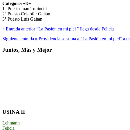
Categoría «D»
1° Puesto Juan Tuninetti
2° Puesto Cristofer Gaitan
3° Puesto Luis Gaitan
« Entrada anterior
“La Pasión en mi piel " llega desde Felicia
Siguiente entrada »
Providencia se suma a "La Pasión en mi piel" a tr
Juntos, Más y Mejor
USINA II
Lehmann
Felicia