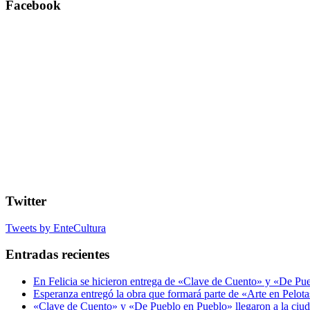
Facebook
Twitter
Tweets by EnteCultura
Entradas recientes
En Felicia se hicieron entrega de «Clave de Cuento» y «De Pu
Esperanza entregó la obra que formará parte de «Arte en Pelot
«Clave de Cuento» y «De Pueblo en Pueblo» llegaron a la ciu