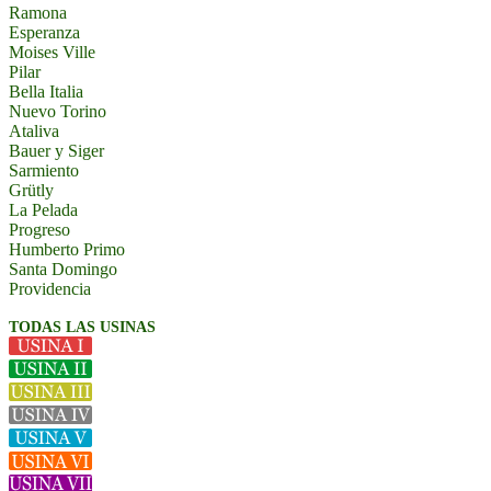
Ramona
Esperanza
Moises Ville
Pilar
Bella Italia
Nuevo Torino
Ataliva
Bauer y Siger
Sarmiento
Grütly
La Pelada
Progreso
Humberto Primo
Santa Domingo
Providencia
TODAS LAS USINAS