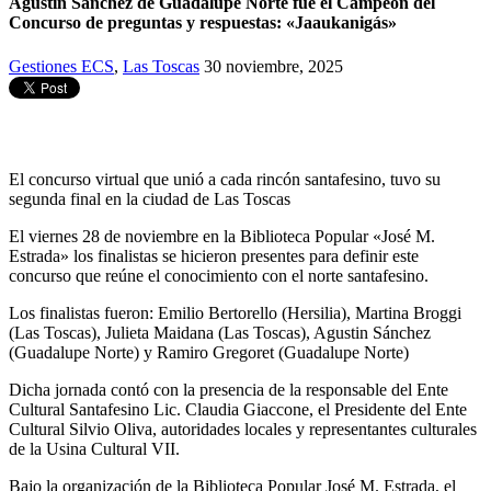
Agustin Sánchez de Guadalupe Norte fue el Campeón del
Concurso de preguntas y respuestas: «Jaaukanigás»
Gestiones ECS
,
Las Toscas
30 noviembre, 2025
El concurso virtual que unió a cada rincón santafesino, tuvo su
segunda final en la ciudad de Las Toscas
El viernes 28 de noviembre en la Biblioteca Popular «José M.
Estrada» los finalistas se hicieron presentes para definir este
concurso que reúne el conocimiento con el norte santafesino.
Los finalistas fueron: Emilio Bertorello (Hersilia), Martina Broggi
(Las Toscas), Julieta Maidana (Las Toscas), Agustin Sánchez
(Guadalupe Norte) y Ramiro Gregoret (Guadalupe Norte)
Dicha jornada contó con la presencia de la responsable del Ente
Cultural Santafesino Lic. Claudia Giaccone, el Presidente del Ente
Cultural Silvio Oliva, autoridades locales y representantes culturales
de la Usina Cultural VII.
Bajo la organización de la Biblioteca Popular José M. Estrada, el