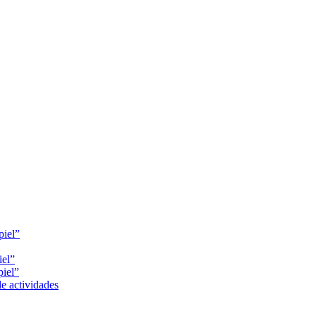
piel”
iel”
piel”
e actividades