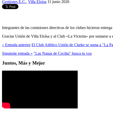
Gestiones E.C.
,
Villa Eloisa
11 junio 2026
Integrantes de las comisiones directivas de los clubes hicieron entrega
Gracias Unión de Villa Eloísa y al Club «La Victoria» por sumarse a es
« Entrada anterior
El Club Atlético Unión de Clarke se suma a "La Pa
Siguiente entrada »
"Las Nanas de Cecilia" busca tu voz
Juntos, Más y Mejor