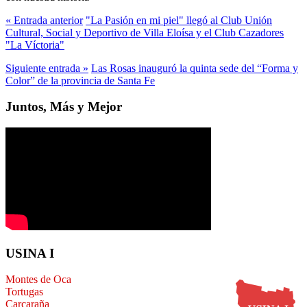
« Entrada anterior
"La Pasión en mi piel" llegó al Club Unión
Cultural, Social y Deportivo de Villa Eloísa y el Club Cazadores
"La Víctoria"
Siguiente entrada »
Las Rosas inauguró la quinta sede del “Forma y
Color” de la provincia de Santa Fe
Juntos, Más y Mejor
USINA I
Montes de Oca
Tortugas
Carcaraña