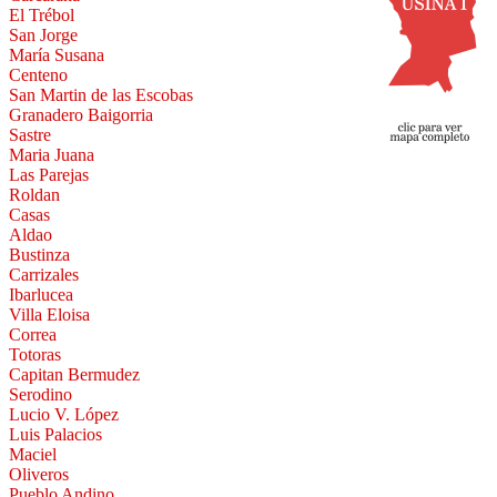
El Trébol
San Jorge
María Susana
Centeno
San Martin de las Escobas
Granadero Baigorria
Sastre
Maria Juana
Las Parejas
Roldan
Casas
Aldao
Bustinza
Carrizales
Ibarlucea
Villa Eloisa
Correa
Totoras
Capitan Bermudez
Serodino
Lucio V. López
Luis Palacios
Maciel
Oliveros
Pueblo Andino