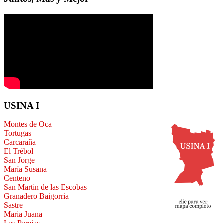
USINA I
Montes de Oca
Tortugas
Carcaraña
El Trébol
San Jorge
María Susana
Centeno
San Martin de las Escobas
Granadero Baigorria
Sastre
Maria Juana
Las Parejas