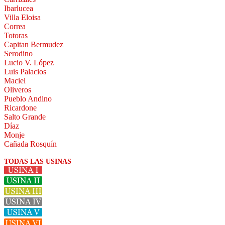
Ibarlucea
Villa Eloisa
Correa
Totoras
Capitan Bermudez
Serodino
Lucio V. López
Luis Palacios
Maciel
Oliveros
Pueblo Andino
Ricardone
Salto Grande
Díaz
Monje
Cañada Rosquín
TODAS LAS USINAS