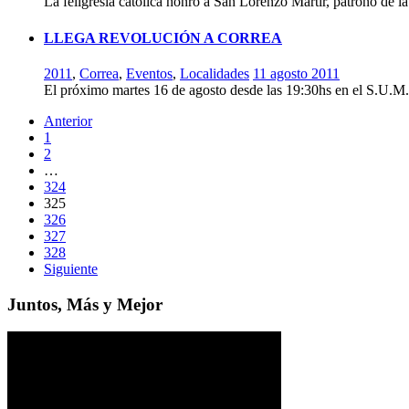
La feligresía católica honró a San Lorenzo Mártir, patrono de l
LLEGA REVOLUCIÓN A CORREA
2011
,
Correa
,
Eventos
,
Localidades
11 agosto 2011
El próximo martes 16 de agosto desde las 19:30hs en el S.U.M.
Anterior
1
2
…
324
325
326
327
328
Siguiente
Juntos, Más y Mejor