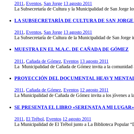
2011
,
Eventos
,
San Jorge
13 agosto 2011
La Subsecretaría de Cultura y la Municipalidad de San Jorge lo
LA SUBSECRETARÍA DE CULTURA DE SAN JORGE
2011
,
Eventos
,
San Jorge
13 agosto 2011
La Subsecretaría de Cultura de la Municipalidad de San Jorge in
MUESTRA EN EL M.A.C. DE CAÑADA DE GÓMEZ
2011
,
Cañada de Gómez
,
Eventos
13 agosto 2011
La Municipalidad de Cañada de Gómez invita a la comunidad a 
PROYECCIÓN DEL DOCUMENTAL HEAVY MENTAL
2011
,
Cañada de Gómez
,
Eventos
12 agosto 2011
La Municipalidad de Cañada de Gómez invita a los jóvenes a 
SE PRESENTA EL LIBRO «SERENATA A MI LUGAR»
2011
,
El Trébol
,
Eventos
12 agosto 2011
La Municipalidad de El Trébol junto a La Biblioteca Popular “