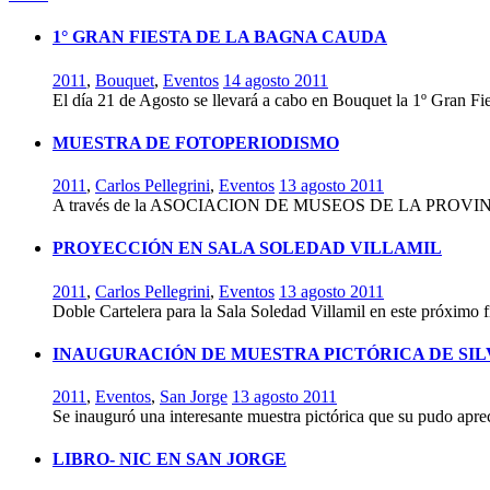
1° GRAN FIESTA DE LA BAGNA CAUDA
2011
,
Bouquet
,
Eventos
14 agosto 2011
El día 21 de Agosto se llevará a cabo en Bouquet la 1º Gran Fi
MUESTRA DE FOTOPERIODISMO
2011
,
Carlos Pellegrini
,
Eventos
13 agosto 2011
A través de la ASOCIACION DE MUSEOS DE LA PROVINCI
PROYECCIÓN EN SALA SOLEDAD VILLAMIL
2011
,
Carlos Pellegrini
,
Eventos
13 agosto 2011
Doble Cartelera para la Sala Soledad Villamil en este próximo 
INAUGURACIÓN DE MUESTRA PICTÓRICA DE SI
2011
,
Eventos
,
San Jorge
13 agosto 2011
Se inauguró una interesante muestra pictórica que su pudo apre
LIBRO- NIC EN SAN JORGE