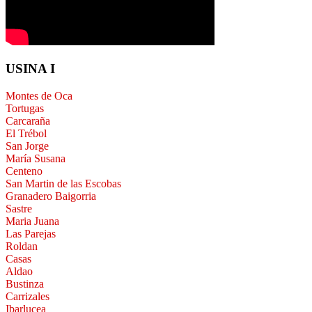
USINA I
Montes de Oca
Tortugas
Carcaraña
El Trébol
San Jorge
María Susana
Centeno
San Martin de las Escobas
Granadero Baigorria
Sastre
Maria Juana
Las Parejas
Roldan
Casas
Aldao
Bustinza
Carrizales
Ibarlucea