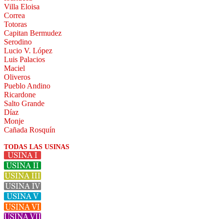
Villa Eloisa
Correa
Totoras
Capitan Bermudez
Serodino
Lucio V. López
Luis Palacios
Maciel
Oliveros
Pueblo Andino
Ricardone
Salto Grande
Díaz
Monje
Cañada Rosquín
TODAS LAS USINAS