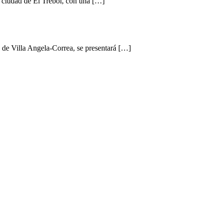
a ciudad de El Trébol, con una […]
 de Villa Angela-Correa, se presentará […]