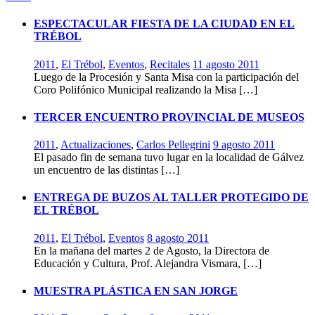
ESPECTACULAR FIESTA DE LA CIUDAD EN EL
TRÉBOL
2011
,
El Trébol
,
Eventos
,
Recitales
11 agosto 2011
Luego de la Procesión y Santa Misa con la participación del
Coro Polifónico Municipal realizando la Misa […]
TERCER ENCUENTRO PROVINCIAL DE MUSEOS
2011
,
Actualizaciones
,
Carlos Pellegrini
9 agosto 2011
El pasado fin de semana tuvo lugar en la localidad de Gálvez
un encuentro de las distintas […]
ENTREGA DE BUZOS AL TALLER PROTEGIDO DE
EL TRÉBOL
2011
,
El Trébol
,
Eventos
8 agosto 2011
En la mañana del martes 2 de Agosto, la Directora de
Educación y Cultura, Prof. Alejandra Vismara, […]
MUESTRA PLÁSTICA EN SAN JORGE