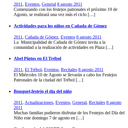
2011
,
Eventos
,
General
8 agosto 2011
Comenzando con los festejos patronales el próximo 19 de
Agosto, se realizará una vez más el ciclo […]
Actividades para los niños en Cañada de Gómez
2011
,
Cañada de Gómez
,
Eventos
8 agosto 2011
La Municipalidad de Cañada de Gómez invita a la
comunidad a la realización de actividades en Plaza […]
Abel Pintos en El Trébol
2011
,
El Trébol
,
Eventos
,
Recitales
8 agosto 2011
El Miércoles 10 de Agosto se llevarán a cabo los Festejos
Patronales de la ciudad del Trébol […]
Bouquet,festejo el día del niño
2011
,
Actualizaciones
,
Eventos
,
General
,
Recitales
8 agosto
2011
Muchas familias pudieron disfrutar de los Festejos del Día del
Niño este domingo 7 de agosto en […]