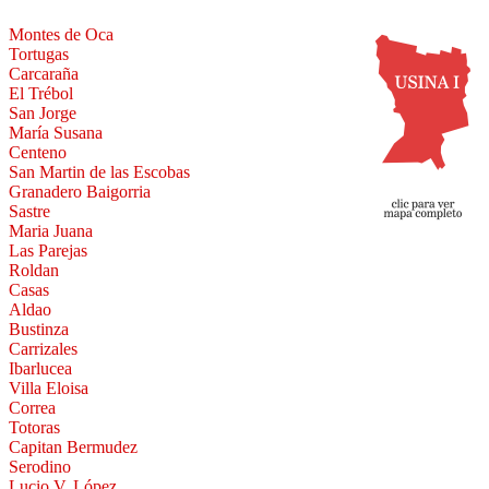
Montes de Oca
Tortugas
Carcaraña
El Trébol
San Jorge
María Susana
Centeno
San Martin de las Escobas
Granadero Baigorria
Sastre
Maria Juana
Las Parejas
Roldan
Casas
Aldao
Bustinza
Carrizales
Ibarlucea
Villa Eloisa
Correa
Totoras
Capitan Bermudez
Serodino
Lucio V. López