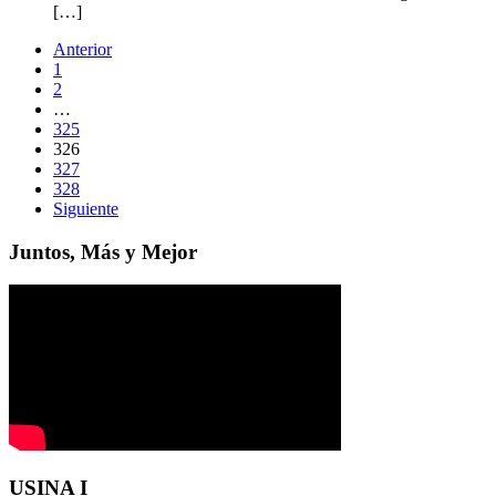
[…]
Anterior
1
2
…
325
326
327
328
Siguiente
Juntos, Más y Mejor
USINA I