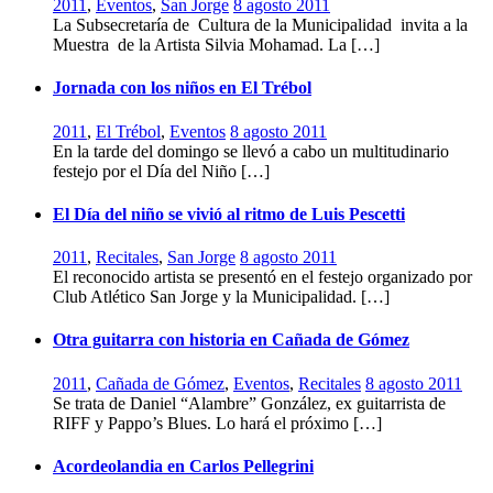
2011
,
Eventos
,
San Jorge
8 agosto 2011
La Subsecretaría de Cultura de la Municipalidad invita a la
Muestra de la Artista Silvia Mohamad. La […]
Jornada con los niños en El Trébol
2011
,
El Trébol
,
Eventos
8 agosto 2011
En la tarde del domingo se llevó a cabo un multitudinario
festejo por el Día del Niño […]
El Día del niño se vivió al ritmo de Luis Pescetti
2011
,
Recitales
,
San Jorge
8 agosto 2011
El reconocido artista se presentó en el festejo organizado por
Club Atlético San Jorge y la Municipalidad. […]
Otra guitarra con historia en Cañada de Gómez
2011
,
Cañada de Gómez
,
Eventos
,
Recitales
8 agosto 2011
Se trata de Daniel “Alambre” González, ex guitarrista de
RIFF y Pappo’s Blues. Lo hará el próximo […]
Acordeolandia en Carlos Pellegrini