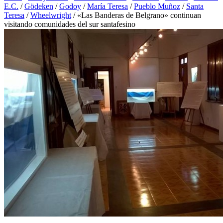
E.C.
/
Gödeken
/
Godoy
/
María Teresa
/
Pueblo Muñoz
/
Santa
Teresa
/
Wheelwright
/
«Las Banderas de Belgrano» continuan
visitando comunidades del sur santafesino