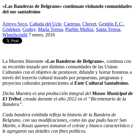
«Las Banderas de Belgrano» continuan visitando comunidades
del sur santafesino
Arroyo Seco
,
Cañada del Ucle
,
Carreras
,
Chovet
,
Gestión E.C.
,
Gödeken
,
Godoy
,
María Teresa
,
Pueblo Muñoz
,
Santa Teresa
,
Wheelwright
7 enero, 2016
La Muestra Itinerante
«Las Banderas de Belgrano»
, continua con
su recorrido trazado por distintas comunidades de las Usinas
Culturales con el objetivo de promover, difundir y borrar fronteras a
través del trayecto cultural trazado por propuestas, programas y
proyectos culturales pertenecientes al
Ente Cultural Santafesino.
Dicha Muestra es una producción integral del
Museo Municipal de
El Trébol
, creada durante el año 2012 en el “Bicentenario de la
Bandera”.
Cada bandera exhibida refleja la historia de la Bandera de
Belgrano, con sus modificaciones, como las que pudo hacer San
Martin, o Rosas quienes tomaron el celeste y blanco característico y
le agregaron sus detalles con fines políticos.