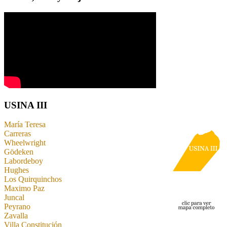
USINA III
María Teresa
Carreras
Wheelwright
Gödeken
Labordeboy
Hughes
Los Quirquinchos
Maximo Paz
Juncal
Peyrano
Zavalla
Villa Constitución