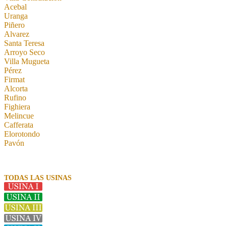
Acebal
Uranga
Piñero
Alvarez
Santa Teresa
Arroyo Seco
Villa Mugueta
Pérez
Firmat
Alcorta
Rufino
Fighiera
Melincue
Cafferata
Elorotondo
Pavón
TODAS LAS USINAS