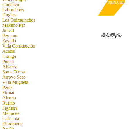
Gödeken
Labordeboy
Hughes
Los Quirquinchos
Maximo Paz
Juncal
Peyrano
Zavalla
Villa Constitución
Acebal
Uranga
Piñero
Alvarez
Santa Teresa
Arroyo Seco
Villa Mugueta
Pérez
Firmat
Alcorta
Rufino
Fighiera
Melincue
Cafferata
Elorotondo
Pavón