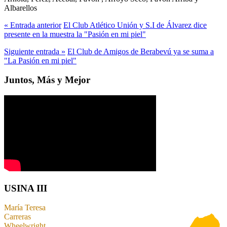
Albarellos
« Entrada anterior
El Club Atlético Unión y S.I de Álvarez dice
presente en la muestra la "Pasión en mi piel"
Siguiente entrada »
El Club de Amigos de Berabevú ya se suma a
"La Pasión en mi piel"
Juntos, Más y Mejor
USINA III
María Teresa
Carreras
Wheelwright