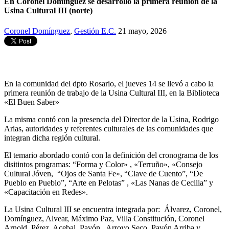
En Coronel Domínguez se desarrolló la primera reunión de la
Usina Cultural III (norte)
Coronel Domínguez
,
Gestión E.C.
21 mayo, 2026
En la comunidad del dpto Rosario, el jueves 14 se llevó a cabo la
primera reunión de trabajo de la Usina Cultural III, en la Biblioteca
«El Buen Saber»
La misma contó con la presencia del Director de la Usina, Rodrigo
Arias, autoridades y referentes culturales de las comunidades que
integran dicha región cultural.
El temario abordado contó con la definición del cronograma de los
disitintos programas: “Forma y Color» , «Terruño», «Consejo
Cultural Jóven, “Ojos de Santa Fe», “Clave de Cuento”, “De
Pueblo en Pueblo”, “Arte en Pelotas” , «Las Nanas de Cecilia” y
«Capacitación en Redes».
La Usina Cultural III se encuentra integrada por: Álvarez, Coronel,
Domínguez, Alvear, Máximo Paz, Villa Constitución, Coronel
Arnold, Pérez, Acebal, Pavón , Arroyo Seco, Pavón Arriba y