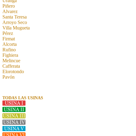
Uranga
Piñero
Alvarez
Santa Teresa
Arroyo Seco
Villa Mugueta
Pérez
Firmat
Alcorta
Rufino
Fighiera
Melincue
Cafferata
Elorotondo
Pavón
TODAS LAS USINAS