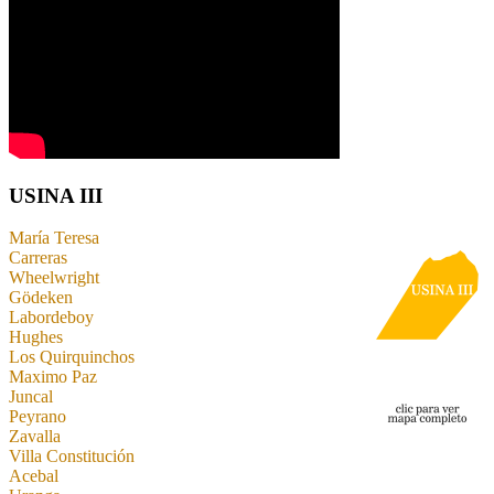
USINA III
María Teresa
Carreras
Wheelwright
Gödeken
Labordeboy
Hughes
Los Quirquinchos
Maximo Paz
Juncal
Peyrano
Zavalla
Villa Constitución
Acebal