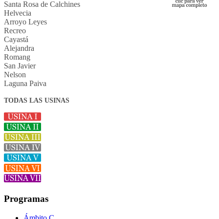
Santa Rosa de Calchines
Helvecia
Arroyo Leyes
Recreo
Cayastá
Alejandra
Romang
San Javier
Nelson
Laguna Paiva
TODAS LAS USINAS
Programas
Ámbito C