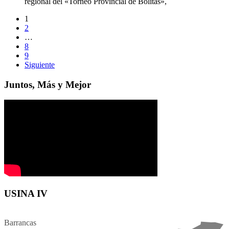
regional del «Torneo Provincial de Bolitas»,
1
2
…
8
9
Siguiente
Juntos, Más y Mejor
USINA IV
Barrancas