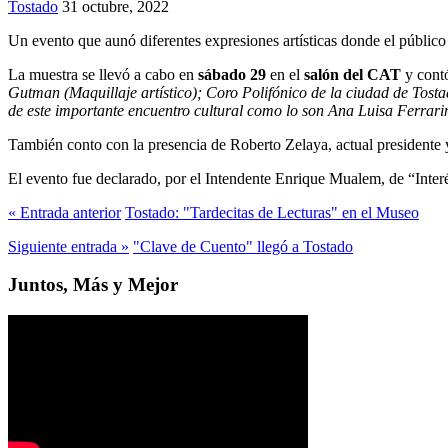
Tostado
31 octubre, 2022
Un evento que aunó diferentes expresiones artísticas donde el público 
La muestra se llevó a cabo en
sábado 29
en el
salón del CAT
y contó
Gutman (Maquillaje artístico); Coro Polifónico de la ciudad de Tosta
de este importante encuentro cultural como lo son Ana Luisa Ferrari
También conto con la presencia de Roberto Zelaya, actual presidente y
El evento fue declarado, por el Intendente Enrique Mualem, de “Inter
« Entrada anterior
Tostado: "Tardecitas de Lecturas" en el Museo
Siguiente entrada »
"Clave de Cuento" llegó a Tostado
Juntos, Más y Mejor