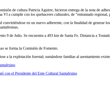
comisión de cultura Patricia Aguirre, hicieron entrega de la nota de adh
a VI a cumplir con los quehaceres culturales, de “entramado regional, p
ud convirtiéndose en un nuevo adherente, con la finalidad de generar lo
santafesinas.
to 9 de Julio. Se encuentra a 493 km de Santa Fe. Distancia a Tostado
dao se forma la Comisión de Fomento.
dose a la explotación forestal; sumándose familias al asentamiento existe
antafesino
ó con el Presidente del Ente Cultural Santafesino