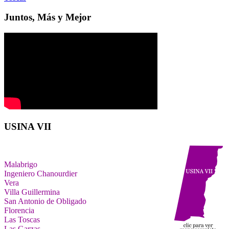
Juntos, Más y Mejor
USINA VII
Malabrigo
Ingeniero Chanourdier
Vera
Villa Guillermina
San Antonio de Obligado
Florencia
Las Toscas
Las Garzas