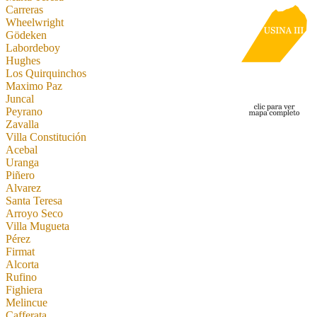
Carreras
Wheelwright
Gödeken
Labordeboy
Hughes
Los Quirquinchos
Maximo Paz
Juncal
Peyrano
Zavalla
Villa Constitución
Acebal
Uranga
Piñero
Alvarez
Santa Teresa
Arroyo Seco
Villa Mugueta
Pérez
Firmat
Alcorta
Rufino
Fighiera
Melincue
Cafferata