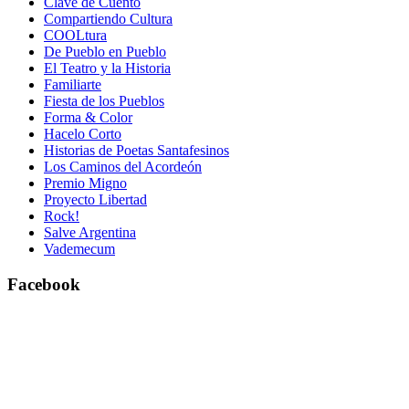
Clave de Cuento
Compartiendo Cultura
COOLtura
De Pueblo en Pueblo
El Teatro y la Historia
Familiarte
Fiesta de los Pueblos
Forma & Color
Hacelo Corto
Historias de Poetas Santafesinos
Los Caminos del Acordeón
Premio Migno
Proyecto Libertad
Rock!
Salve Argentina
Vademecum
Facebook