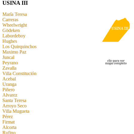
USINA III
María Teresa
Carreras
Wheelwright
Gödeken
Labordeboy
Hughes
Los Quirquinchos
Maximo Paz
Juncal
Peyrano
Zavalla
Villa Constitución
Acebal
Uranga
Piñero
Alvarez
Santa Teresa
Arroyo Seco
Villa Mugueta
Pérez
Firmat
Alcorta
Rufino