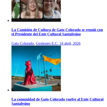
La Comisión de Cultura de Gato Colorado se reunió con
el Presidente del Ente Cultural Santafesino
Gato Colorado
,
Gestiones E.C.
24 abril, 2026
La comunidad de Gato Colorado vuelve al Ente Cultural
Santafesino