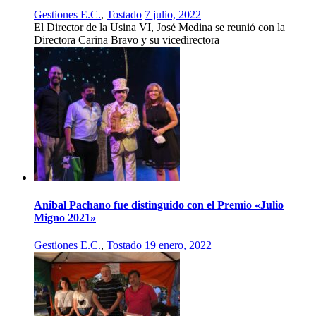
Gestiones E.C.
,
Tostado
7 julio, 2022
El Director de la Usina VI, José Medina se reunió con la
Directora Carina Bravo y su vicedirectora
Anibal Pachano fue distinguido con el Premio «Julio
Migno 2021»
Gestiones E.C.
,
Tostado
19 enero, 2022