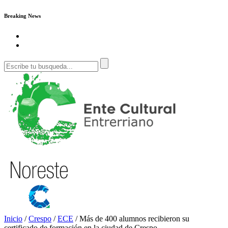
Breaking News
Inicio
/
Crespo
/
ECE
/
Más de 400 alumnos recibieron su
certificado de formación en la ciudad de Crespo