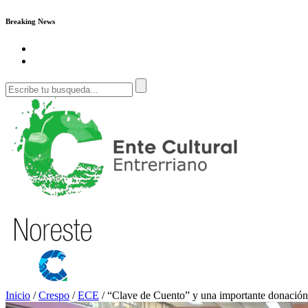
Breaking News
Inicio
/
Crespo
/
ECE
/
“Clave de Cuento” y una importante donación d