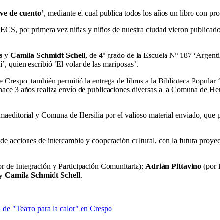
ve de cuento’
, mediante el cual publica todos los años un libro con pro
 ECS, por primera vez niñas y niños de nuestra ciudad vieron publicados
s
y
Camila Schmidt Schell
, de 4º grado de la Escuela Nº 187 ‘Argenti
, quien escribió ‘El volar de las mariposas’.
de Crespo, también permitió la entrega de libros a la Biblioteca Popular
ace 3 años realiza envío de publicaciones diversas a la Comuna de Hersi
maeditorial y Comuna de Hersilia por el valioso material enviado, que 
 de acciones de intercambio y cooperación cultural, con la futura proy
or de Integración y Participación Comunitaria);
Adrián Pittavino
(por 
y
Camila Schmidt Schell
.
 de "Teatro para la calor" en Crespo