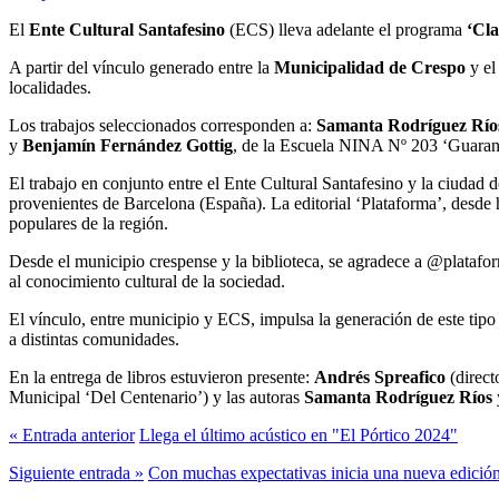
El
Ente Cultural Santafesino
(ECS) lleva adelante el programa
‘Cla
A partir del vínculo generado entre la
Municipalidad de Crespo
y el
localidades.
Los trabajos seleccionados corresponden a:
Samanta Rodríguez Río
y
Benjamín Fernández Gottig
, de la Escuela NINA Nº 203 ‘Guaraní’
El trabajo en conjunto entre el Ente Cultural Santafesino y la ciudad 
provenientes de Barcelona (España). La editorial ‘Plataforma’, desde h
populares de la región.
Desde el municipio crespense y la biblioteca, se agradece a @platafor
al conocimiento cultural de la sociedad.
El vínculo, entre municipio y ECS, impulsa la generación de este tipo
a distintas comunidades.
En la entrega de libros estuvieron presente:
Andrés Spreafico
(direct
Municipal ‘Del Centenario’) y las autoras
Samanta Rodríguez Ríos
« Entrada anterior
Llega el último acústico en "El Pórtico 2024"
Siguiente entrada »
Con muchas expectativas inicia una nueva edición