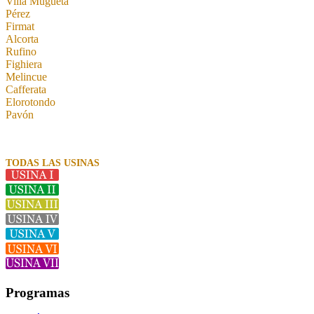
Villa Mugueta
Pérez
Firmat
Alcorta
Rufino
Fighiera
Melincue
Cafferata
Elorotondo
Pavón
TODAS LAS USINAS
Programas