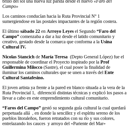
brillo del sol una nueva luz parida desde el nuevo
«Faro del
Campo»
Los caminos conducían hacia la Ruta Provincial Nº 1
sumergiendose en las postales impactantes de la región costera.
El último
sábado 22
en
Arroyo Leyes
el Segundo
“Faro del
Campo”
comenzaba a dar a luz desde el latido comunitario y
creativo, gestado desde la comarca que conforma a la
Usina
Cultural IV.
Nicolas Stancich
de
María Teresa
(Depto General López) fue el
responsable de coordinar el Proyecto inspirado por la
Prof
Guillermina Milocco
(Sastre), el cual posee la finalidad de
iluminar los caminos culturales que se unen a través del
Ente
Cultural Santafesino.
El joven artista ya frente a la pared en blanco situada a la vera de la
Ruta Provincial 1, diferenció distintas técnicas y explicó los pasos a
llevar a cabo en este emprendimiento cultural comunitario.
“Faros del Campo”
gestó su segunda guía cultural la cual quedará
perpetuada allá , en donde la sencillez y el espíritu sereno de los
pueblos litoraleños, fueron retratados con su río y sus colores,
entrelazando los cauces y arroyo del «Pariente del Mar»